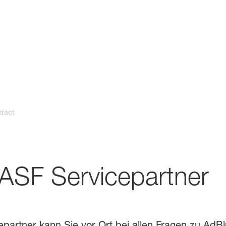
by BASF
tact
ASF Servicepartner
partner kann Sie vor Ort bei allen Fragen zu AdB