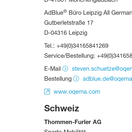
®
AdBlue
Büro Leipzig All Germa
Gutberletstraße 17
D-04316 Leipzig
Tel.: +49(0)34165841269
Service/Bestellung: +49(0)34165
E-Mail
steven.schuetze@oq
Bestellung
adblue.de@oqem
www.oqema.com
Schweiz
Thommen-Furler AG