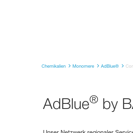
AdBlue
Chemikalien
Monomere
AdBlue®
Con
®
AdBlue
by B
Unser Netzwerk regionaler Service