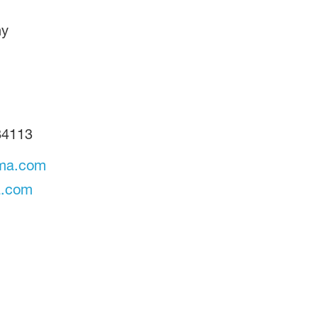
ny
84113
ema.com
a.com