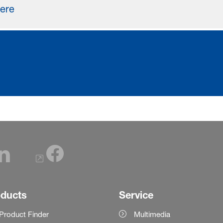
here
oducts
Service
Product Finder
Multimedia