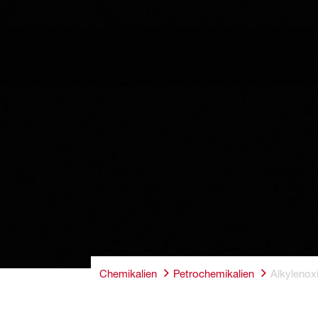
Chemikalien
Petrochemikalien
Alkylenox