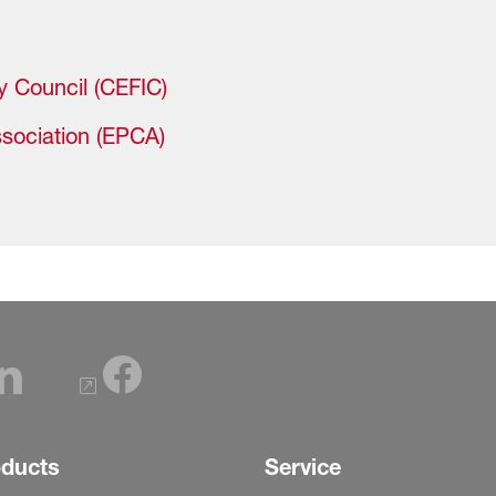
 Council (CEFIC)
sociation (EPCA)
oducts
Service