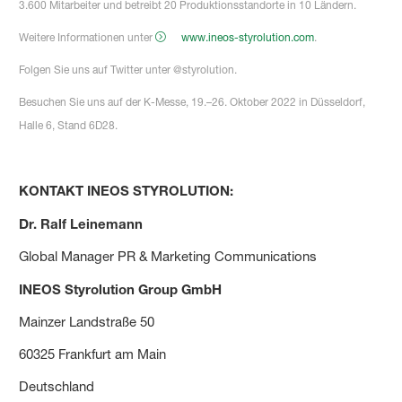
3.600 Mitarbeiter und betreibt 20 Produktionsstandorte in 10 Ländern.
Weitere Informationen unter
www.ineos-styrolution.com
.
Folgen Sie uns auf Twitter unter @styrolution.
Besuchen Sie uns auf der K-Messe, 19.–26. Oktober 2022 in Düsseldorf,
Halle 6, Stand 6D28.
KONTAKT INEOS STYROLUTION:
Dr. Ralf Leinemann
Global Manager PR & Marketing Communications
INEOS Styrolution Group GmbH
Mainzer Landstraße 50
60325 Frankfurt am Main
Deutschland