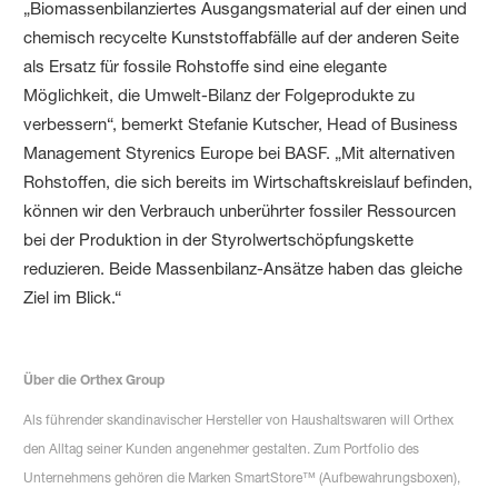
„Biomassenbilanziertes Ausgangsmaterial auf der einen und
chemisch recycelte Kunststoffabfälle auf der anderen Seite
als Ersatz für fossile Rohstoffe sind eine elegante
Möglichkeit, die Umwelt-Bilanz der Folgeprodukte zu
verbessern“, bemerkt Stefanie Kutscher, Head of Business
Management Styrenics Europe bei BASF. „Mit alternativen
Rohstoffen, die sich bereits im Wirtschaftskreislauf befinden,
können wir den Verbrauch unberührter fossiler Ressourcen
bei der Produktion in der Styrolwertschöpfungskette
reduzieren. Beide Massenbilanz-Ansätze haben das gleiche
Ziel im Blick.“
Über die Orthex Group
Als führender skandinavischer Hersteller von Haushaltswaren will Orthex
den Alltag seiner Kunden angenehmer gestalten. Zum Portfolio des
Unternehmens gehören die Marken SmartStore™ (Aufbewahrungsboxen),