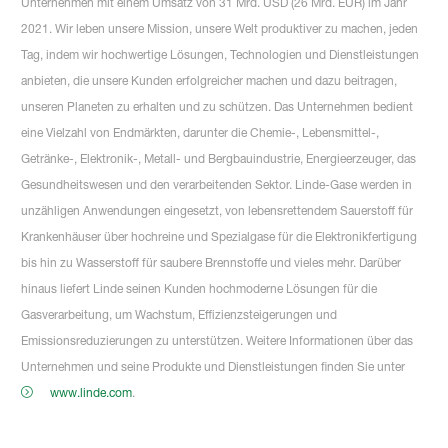
Unternehmen mit einem Umsatz von 31 Mrd. USD (26 Mrd. EUR) im Jahr
2021. Wir leben unsere Mission, unsere Welt produktiver zu machen, jeden
Tag, indem wir hochwertige Lösungen, Technologien und Dienstleistungen
anbieten, die unsere Kunden erfolgreicher machen und dazu beitragen,
unseren Planeten zu erhalten und zu schützen. Das Unternehmen bedient
eine Vielzahl von Endmärkten, darunter die Chemie-, Lebensmittel-,
Getränke-, Elektronik-, Metall- und Bergbauindustrie, Energieerzeuger, das
Gesundheitswesen und den verarbeitenden Sektor. Linde-Gase werden in
unzähligen Anwendungen eingesetzt, von lebensrettendem Sauerstoff für
Krankenhäuser über hochreine und Spezialgase für die Elektronikfertigung
bis hin zu Wasserstoff für saubere Brennstoffe und vieles mehr. Darüber
hinaus liefert Linde seinen Kunden hochmoderne Lösungen für die
Gasverarbeitung, um Wachstum, Effizienzsteigerungen und
Emissionsreduzierungen zu unterstützen. Weitere Informationen über das
Unternehmen und seine Produkte und Dienstleistungen finden Sie unter
www.linde.com
.