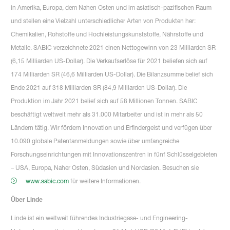
in Amerika, Europa, dem Nahen Osten und im asiatisch-pazifischen Raum
und stellen eine Vielzahl unterschiedlicher Arten von Produkten her:
Chemikalien, Rohstoffe und Hochleistungskunststoffe, Nährstoffe und
Metalle. SABIC verzeichnete 2021 einen Nettogewinn von 23 Milliarden SR
(6,15 Milliarden US-Dollar). Die Verkaufserlöse für 2021 beliefen sich auf
174 Milliarden SR (46,6 Milliarden US-Dollar). Die Bilanzsumme belief sich
Ende 2021 auf 318 Milliarden SR (84,9 Milliarden US-Dollar). Die
Produktion im Jahr 2021 belief sich auf 58 Millionen Tonnen. SABIC
beschäftigt weltweit mehr als 31.000 Mitarbeiter und ist in mehr als 50
Ländern tätig. Wir fördern Innovation und Erfindergeist und verfügen über
10.090 globale Patentanmeldungen sowie über umfangreiche
Forschungseinrichtungen mit Innovationszentren in fünf Schlüsselgebieten
– USA, Europa, Naher Osten, Südasien und Nordasien. Besuchen sie
www.sabic.com
für weitere Informationen.
Über Linde
Linde ist ein weltweit führendes Industriegase- und Engineering-