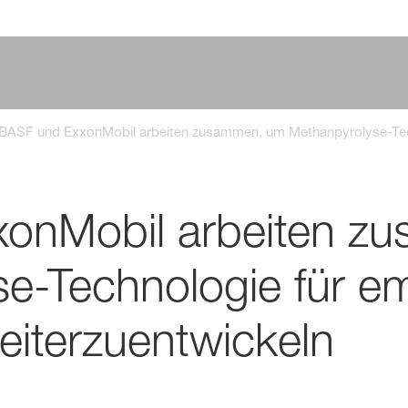
BASF und ExxonMobil arbeiten zusammen, um Methan­pyrolyse-Tech­no
onMobil arbeiten z
e-Technologie für e
eiterzuentwickeln