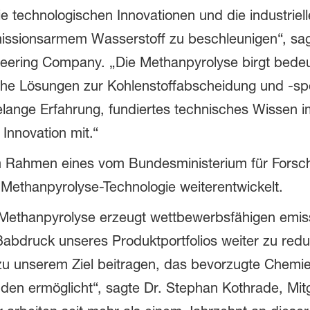
e technologischen Innovationen und die industriel
issionsarmem Wasserstoff zu beschleunigen“, sag
eering Company. „Die Methanpyrolyse birgt bedeu
che Lösungen zur Kohlenstoffabscheidung und -spe
telange Erfahrung, fundiertes technisches Wissen 
nnovation mit.“
im Rahmen eines vom Bundesministerium für Forsc
 Methanpyrolyse-Technologie weiterentwickelt.
r Methanpyrolyse erzeugt wettbewerbsfähigen emi
ßabdruck unseres Produktportfolios weiter zu redu
zu unserem Ziel beitragen, das bevorzugte Chemi
den ermöglicht“, sagte Dr. Stephan Kothrade, Mit