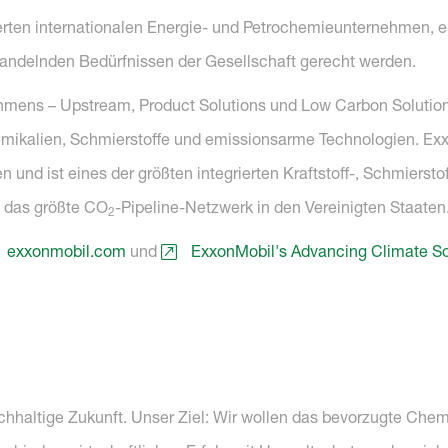
erten internationalen Energie- und Petrochemieunternehmen, e
andelnden Bedürfnissen der Gesellschaft gerecht werden.
mens – Upstream, Product Solutions und Low Carbon Solutions
mikalien, Schmierstoffe und emissionsarme Technologien. Exx
 und ist eines der größten integrierten Kraftstoff-, Schmiers
m das größte CO
-Pipeline-Netzwerk in den Vereinigten Staaten
2
exxonmobil.com
und
ExxonMobil's Advancing Climate So
chhaltige Zukunft. Unser Ziel: Wir wollen das bevorzugte Ch