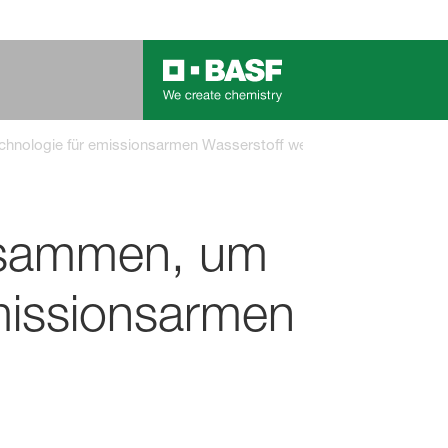
­logie für emissions­armen Wasser­stoff weiter­zu­ent­wickeln
usammen, um
missionsarmen