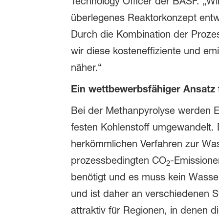
Technology Officer der BASF. „Wi
überlegenes Reaktorkonzept entwic
Durch die Kombination der Prozes
wir diese kosteneffiziente und em
näher.“
Ein wettbewerbsfähiger Ansatz
Bei der Methanpyrolyse werden E
festen Kohlenstoff umgewandelt. 
herkömmlichen Verfahren zur Was
prozessbedingten CO
-Emissionen
2
benötigt und es muss kein Wasser
und ist daher an verschiedenen S
attraktiv für Regionen, in denen