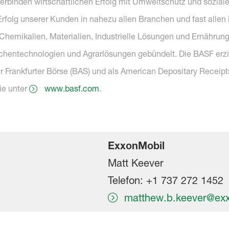
verbinden wirtschaftlichen Erfolg mit Umweltschutz und sozia
folg unserer Kunden in nahezu allen Branchen und fast allen L
hemikalien, Materialien, Industrielle Lösungen und Ernährung
chentechnologien und Agrarlösungen gebündelt. Die BASF erzi
er Frankfurter Börse (BAS) und als American Depositary Receipt
ie unter
www.basf.com
.
ExxonMobil
Matt
Keever
Telefon: +1 737 272 1452
matthew.b.keever@ex