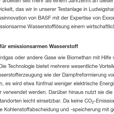
r arbeiten seit mehr als einem Jahrzehnt an diese
kelt, das wir in unserer Testanlage in Ludwigshafe
sinnovation von BASF mit der Expertise von Exxon
issionsarme Wasserstofflösung einem wirtschaftlich
 für emissionsarmen Wasserstoff
rdgas oder andere Gase wie Biomethan mit Hilfe 
Die Technologie bietet mehrere wesentliche Vortei
serstofferzeugung wie der Dampfreformierung vo
, es wird etwa fünfmal weniger elektrische Energi
 verwendet werden. Darüber hinaus nutzt sie die 
tandorten leicht einsetzbar. Da keine CO
-Emissio
2
 die Kohlenstoffabscheidung und -speicherung mit 